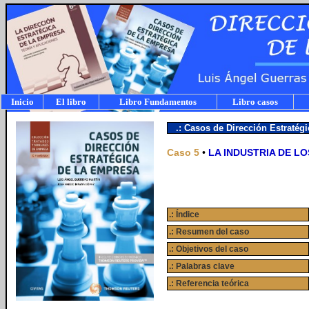
Inicio
El libro
Libro Fundamentos
Libro casos
.: Casos de Dirección Estratég
Caso 5
•
LA INDUSTRIA DE L
.: Índice
.: Resumen del caso
.: Objetivos del caso
.: Palabras clave
.: Referencia teórica