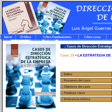
Inicio
El libro
Libro Fundamentos
Libro casos
.: Casos de Dirección Estratég
Caso 15
•
LA ESTRATEGIA D
.: Índice
.: Resumen del caso
.: Objetivos del caso
.: Palabras clave
.: Referencia teórica